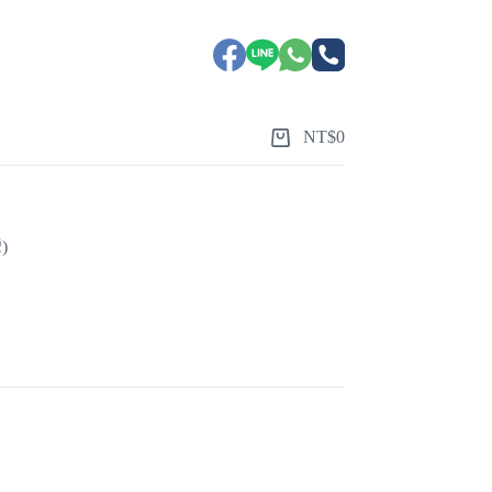
NT$
0
)