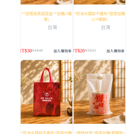
**送禮高質感提盒**加購(3罐
*防潑水鐳射不織布*提袋加購
裝)
(3-6罐裝)
台灣
台灣
NT$
30
NT$
20
加入購物車
加入購物車
NT$
40
NT$
25
*防潑水鐳射不織布*提袋加購
*塑膠材質*提袋加購(單罐裝)