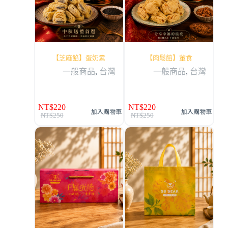
【芝麻餡】蛋奶素
【肉鬆餡】葷食
一般商品
,
台灣
一般商品
,
台灣
NT$
220
NT$
220
加入購物車
加入購物車
NT$
250
NT$
250