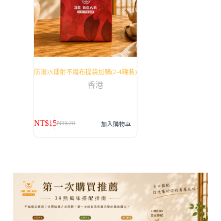
防潑水鐳射不織布提袋加購(2-4罐裝)
香港
NT$
15
加入購物車
NT$
20