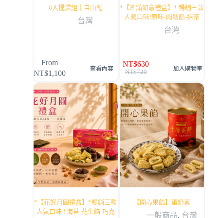
6入提袋組｜自由配
*【圓滿如意禮盒】* 暢銷三款
人氣口味!原味-肉鬆餡-抹茶
台灣
台灣
From
NT$
630
查看內容
加入購物車
NT$
720
NT$
1,100
*【花好月圓禮盒】*暢銷三款
【開心果餡】蛋奶素
人氣口味 ! 海苔-花生餡-巧克
一般商品
,
台灣