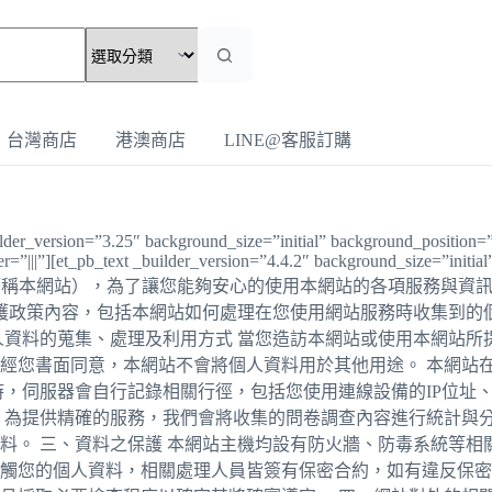
台灣商店
港澳商店
LINE@客服訂購
ilder_version=”3.25″ background_size=”initial” background_position
=”|||”][et_pb_text _builder_version=”4.4.2″ background_size=”initia
酥網站」（以下簡稱本網站），為了讓您能夠安心的使用本網站的各項服
保護政策內容，包括本網站如何處理在您使用網站服務時收集到的
人資料的蒐集、處理及利用方式 當您造訪本網站或使用本網站所
經您書面同意，本網站不會將個人資料用於其他用途。 本網站
時，伺服器會自行記錄相關行徑，包括您使用連線設備的IP位址
 為提供精確的服務，我們會將收集的問卷調查內容進行統計與
料。 三、資料之保護 本網站主機均設有防火牆、防毒系統等相
觸您的個人資料，相關處理人員皆簽有保密合約，如有違反保密