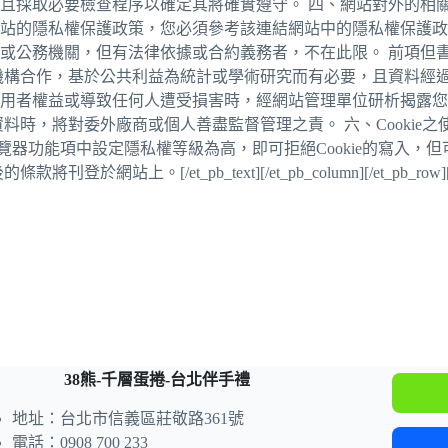
且採取必要檢查程序以確定其將確實遵守。 四、網站對外的相關
站的隱私權保護政策，您必須參考該連結網站中的隱私權保護政策
公務機關，但有法律依據或合約義務者，不在此限。 前項但書之
機構合作，基於公共利益為統計或學術研究而有必要，且資料經過
用者權益或導致任何人遭受損害時，經網站管理單位研析揭露您
料時，將對委外廠商或個人善盡監督管理之責。 六、Cookie
用的瀏覽器功能項中設定隱私權等級為高，即可拒絕Cookie的寫入
t_pb_text][/et_pb_column][/et_pb_row][/et_p
38熊-千層蛋捲-台北伴手禮
地址：台北市信義區莊敬路361號
電話：0908 700 233