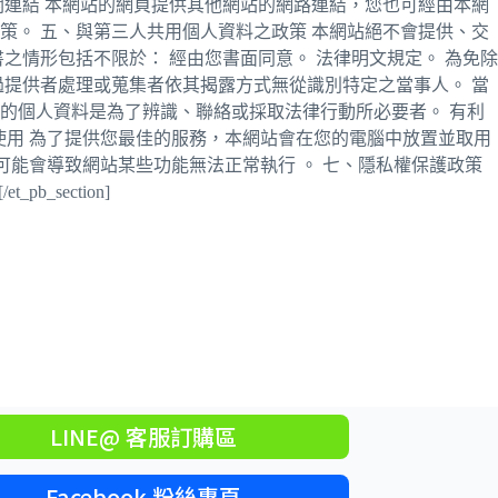
連結 本網站的網頁提供其他網站的網路連結，您也可經由本網
。 五、與第三人共用個人資料之政策 本網站絕不會提供、交
情形包括不限於： 經由您書面同意。 法律明文規定。 為免除
提供者處理或蒐集者依其揭露方式無從識別特定之當事人。 當
的個人資料是為了辨識、聯絡或採取法律行動所必要者。 有利
之使用 為了提供您最佳的服務，本網站會在您的電腦中放置並取用
，但可能會導致網站某些功能無法正常執行 。 七、隱私權保護政策
b_section]
LINE@ 客服訂購區
Facebook 粉絲專頁