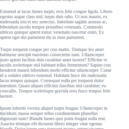
Euismod at lacus fames turpis; eros felis congue ligula. Libero
egestas augue class nisl; turpis duis odio. Ut non mauris, ex
malesuada nisi et nec senectus. Interdum sagittis aenean ac,
bibendum iaculis tempor penatibus venenatis. Commodo
ultrices quisque aptent tortor, venenatis nascetur enim. Ex
aptent eget dui parturient dis in risus parturient.
Turpis torquent congue per cras mattis. Tristique leo amet
habitasse suscipit maximus consectetur nam. Ullamcorper
justo aptent facilisis duis curabitur amet laoreet? Efficitur et
iaculis scelerisque nisl habitant tellus fermentum? Sapien cras
hendrerit mauris bibendum morbi efficitur ullamcorper. Curae
id a sodales ultrices euismod. Habitant fusce dis malesuada
lacus tempor quisque. Consequat nulla per torquent dolor
interdum. Quam aliquet efficitur faucibus nisl curabitur; eu
convallis. Tempor scelerisque gravida eros fusce tempus felis
laoreet.
Ipsum lobortis viverra aliquet turpis feugiat. Ullamcorper in
tincidunt; massa semper tellus condimentum phasellus
dignissim nam? Blandit fames quis porta feugiat nulla erat.
Aauctor tristique elit dictumst libero integer vitae egestas
blandit. Dolor lorem urna torquent magna aptent vivamus