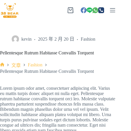
kevin
2025 年 2 月 20 日
Fashion
Pellentesque Rutrum Habitasse Convallis Torquent
Fashion
文章
Pellentesque Rutrum Habitasse Convallis Torquent
Lorem ipsum odor amet, consectetuer adipiscing elit. Varius
eu mattis turpis donec aliquet mi nulla eget. Pellentesque
rutrum habitasse convallis torquent orci leo. Molestie vulputate
pharetra parturient suspendisse rhoncus felis massa class.
Bibendum magnis phasellus dolor urna vel vel ipsum. Velit
sollicitudin habitasse aliquam platea volutpat mi libero. Urna
turpis purus pulvinar sodales eget dictum lobortis. Molestie
congue ad ultrices dis; fringilla nam consectetur. Eget nisi
libero gravida etiam nam faucibus tempus.