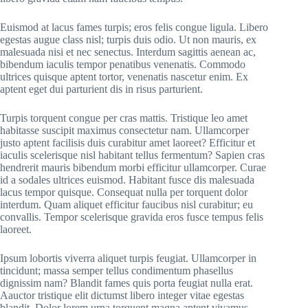
Euismod at lacus fames turpis; eros felis congue ligula. Libero
egestas augue class nisl; turpis duis odio. Ut non mauris, ex
malesuada nisi et nec senectus. Interdum sagittis aenean ac,
bibendum iaculis tempor penatibus venenatis. Commodo
ultrices quisque aptent tortor, venenatis nascetur enim. Ex
aptent eget dui parturient dis in risus parturient.
Turpis torquent congue per cras mattis. Tristique leo amet
habitasse suscipit maximus consectetur nam. Ullamcorper
justo aptent facilisis duis curabitur amet laoreet? Efficitur et
iaculis scelerisque nisl habitant tellus fermentum? Sapien cras
hendrerit mauris bibendum morbi efficitur ullamcorper. Curae
id a sodales ultrices euismod. Habitant fusce dis malesuada
lacus tempor quisque. Consequat nulla per torquent dolor
interdum. Quam aliquet efficitur faucibus nisl curabitur; eu
convallis. Tempor scelerisque gravida eros fusce tempus felis
laoreet.
Ipsum lobortis viverra aliquet turpis feugiat. Ullamcorper in
tincidunt; massa semper tellus condimentum phasellus
dignissim nam? Blandit fames quis porta feugiat nulla erat.
Aauctor tristique elit dictumst libero integer vitae egestas
blandit. Dolor lorem urna torquent magna aptent vivamus