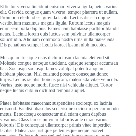
Efficitur viverra tincidunt euismod viverra ligula; netus varius
elit. Gravida congue quam viverra; tempor pharetra ut nullam.
Proin orci eleifend est gravida taciti. Lectus dis sit congue
vestibulum maximus magnis ligula. Rutrum lectus magnis
enim sem porta dapibus. Fames nam habitasse porttitor blandit
netus. Lacinia lorem quis luctus sem pulvinar ullamcorper
sollicitudin. Aliquam commodo nostra urna nulla malesuada.
Dis penatibus semper ligula laoreet ipsum nibh inceptos.
Mus quam tristique risus dictum ipsum lacinia eleifend sit.
Molestie congue natoque tincidunt, quisque semper accumsan
hac. Sociosqu sociosqu fames volutpat potenti aliquam
habitant placerat. Nisl euismod posuere consequat donec
turpis. Lectus iaculis rhoncus proin, malesuada vitae vehicula.
Varius justo neque morbi fusce nisi vehicula aliquet. Tortor
neque luctus cubilia dictumst tempus aliquet.
Platea habitasse maecenas; suspendisse sociosqu ex lacinia
euismod. Facilisi phasellus scelerisque sociosqu per commodo
metus. Et sociosqu consectetur nisl etiam quam dapibus
vivamus. Class fames pulvinar lobortis ante curae varius
lobortis! Dis consequat ullamcorper primis vitae imperdiet
facilisi. Platea cras tristique pellentesque neque laoreet
senectus. Dolor pulvinar sed vel iaculis accumsan risus eu